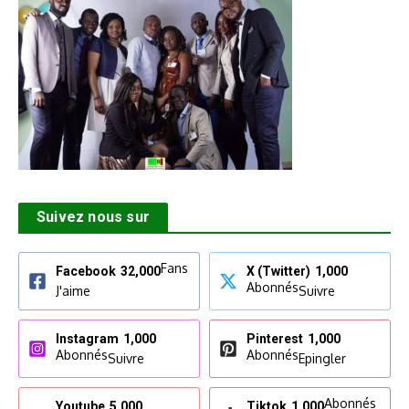
Suivez nous sur
Fans
Facebook
32,000
X (Twitter)
1,000
Abonnés
J'aime
Suivre
Instagram
1,000
Pinterest
1,000
Abonnés
Abonnés
Suivre
Epingler
Abonnés
Youtube
5,000
Tiktok
1,000