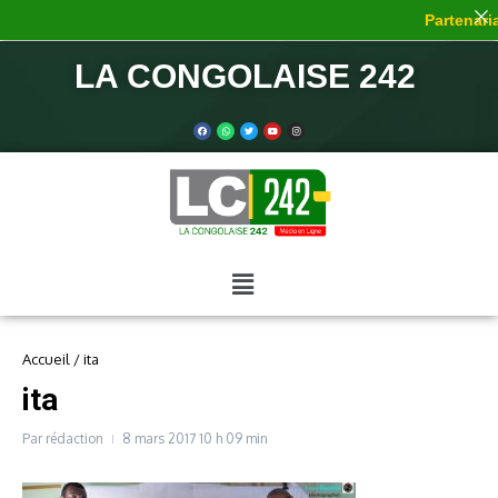
Partenaria
LA CONGOLAISE 242
Accueil
/
ita
ita
Par
rédaction
8 mars 2017
10 h 09 min