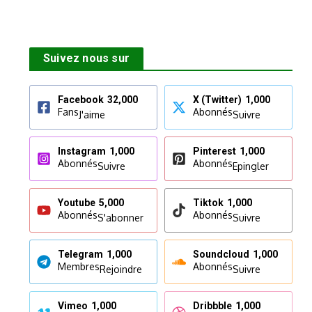
Suivez nous sur
Facebook
32,000
X (Twitter)
1,000
Fans
Abonnés
J'aime
Suivre
Instagram
1,000
Pinterest
1,000
Abonnés
Abonnés
Suivre
Epingler
Youtube
5,000
Tiktok
1,000
Abonnés
Abonnés
S'abonner
Suivre
Telegram
1,000
Soundcloud
1,000
Membres
Abonnés
Rejoindre
Suivre
Vimeo
1,000
Dribbble
1,000