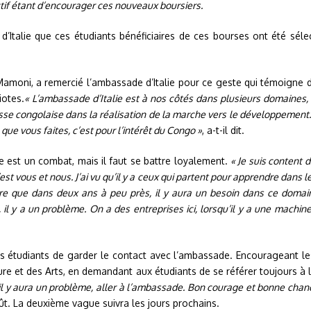
ctif étant d’encourager ces nouveaux boursiers.
d’Italie que ces étudiants bénéficiaires de ces bourses ont été sélec
m Mamoni, a remercié l’ambassade d’Italie pour ce geste qui témoign
iotes.
« L’ambassade d’Italie est à nos côtés dans plusieurs domaines, d
se congolaise dans la réalisation de la marche vers le développement. 
e vous faites, c’est pour l’intérêt du Congo »
, a-t-il dit.
 est un combat, mais il faut se battre loyalement.
« Je suis content 
c’est vous et nous. J’ai vu qu’il y a ceux qui partent pour apprendre dans
e que dans deux ans à peu près, il y aura un besoin dans ce domaine
, il y a un problème. On a des entreprises ici, lorsqu’il y a une mach
étudiants de garder le contact avec l’ambassade. Encourageant les
re et des Arts, en demandant aux étudiants de se référer toujours à
il y aura un problème, aller à l’ambassade. Bon courage et bonne chan
ût. La deuxième vague suivra les jours prochains.