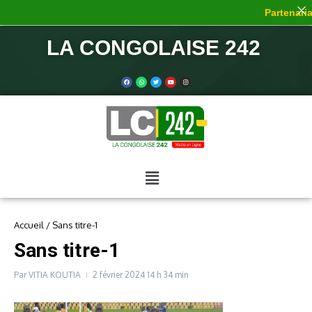
Partenariat
LA CONGOLAISE 242
Accueil
/
Sans titre-1
Sans titre-1
Par
VITIA KOUTIA
2 février 2024
14 h 34 min