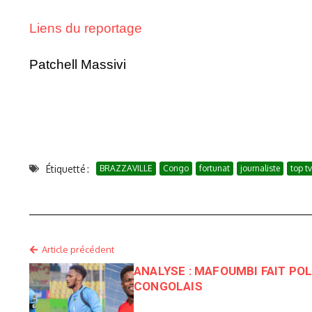
Liens du reportage
Patchell Massivi
Étiquetté :
BRAZZAVILLE
Congo
fortunat
journaliste
top tv
Article précédent
ANALYSE : MAFOUMBI FAIT PO
CONGOLAIS