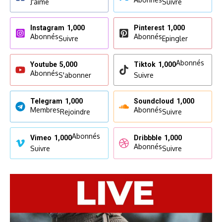
J'aime
Suivre
Instagram
1,000
Pinterest
1,000
Abonnés
Abonnés
Suivre
Epingler
Abonnés
Youtube
5,000
Tiktok
1,000
Abonnés
S'abonner
Suivre
Telegram
1,000
Soundcloud
1,000
Membres
Abonnés
Rejoindre
Suivre
Abonnés
Vimeo
1,000
Dribbble
1,000
Abonnés
Suivre
Suivre