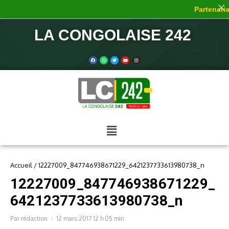
Partenariat
LA CONGOLAISE 242
Accueil
/
12227009_847746938671229_6421237733613980738_n
12227009_847746938671229_
6421237733613980738_n
Par
rédaction
12 mars 2017
12 h 05 min