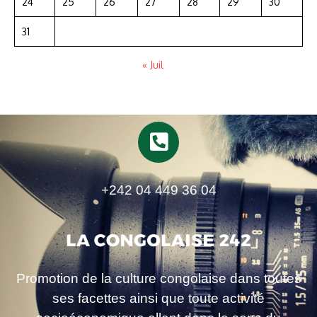
24
25
26
27
28
29
30
31
« Juil
+242 04 449 36 04
Promotion de la culture congolaise dans toutes
ses facettes ainsi que toute activité