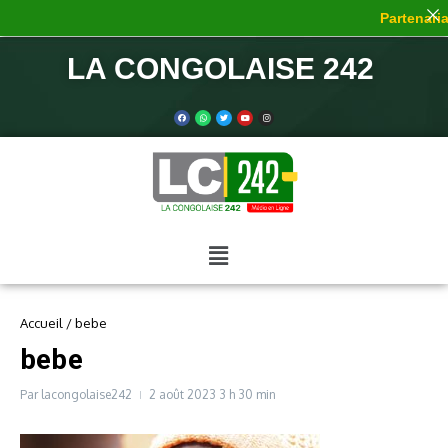
Partenariat
LA CONGOLAISE 242
Accueil
/
bebe
bebe
Par
lacongolaise242
2 août 2023
3 h 30 min