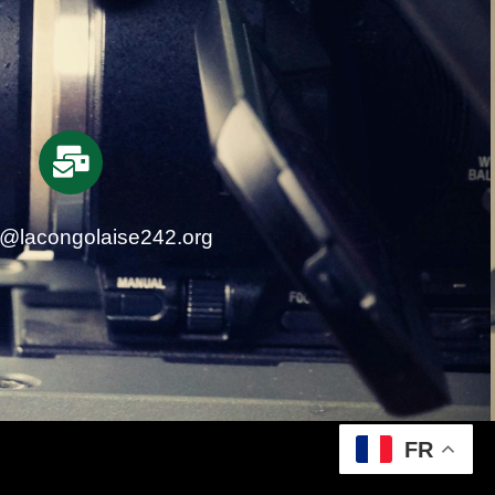
t@lacongolaise242.org
FR