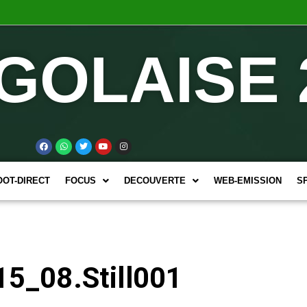
GOLAISE 
OOT-DIRECT
FOCUS
DECOUVERTE
WEB-EMISSION
S
5_08.Still001