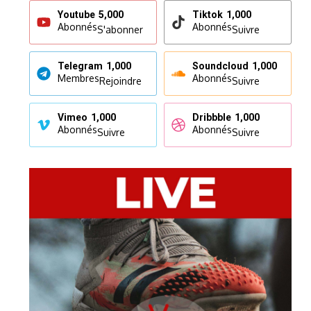
Youtube
5,000
Tiktok
1,000
Abonnés
Abonnés
S'abonner
Suivre
Telegram
1,000
Soundcloud
1,000
Membres
Abonnés
Rejoindre
Suivre
Vimeo
1,000
Dribbble
1,000
Abonnés
Abonnés
Suivre
Suivre