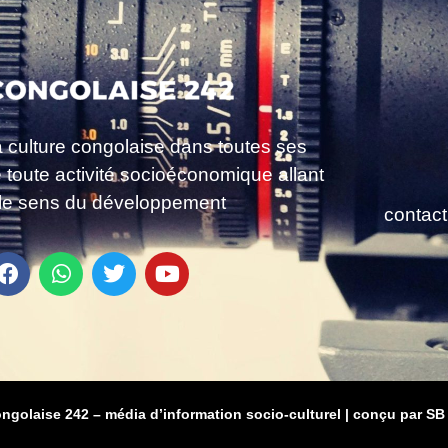
a culture congolaise dans toutes ses
e toute activité socioéconomique allant
le sens du développement
contac
ongolaise 242 – média d’information socio-culturel
|
conçu par SB