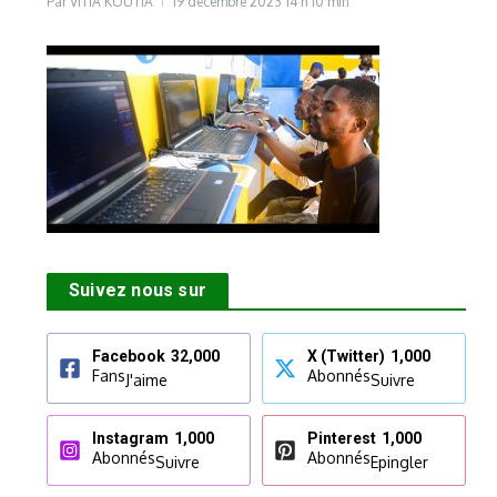
Par
VITIA KOUTIA
19 décembre 2023
14 h 10 min
Suivez nous sur
Facebook
32,000
X (Twitter)
1,000
Fans
Abonnés
J'aime
Suivre
Instagram
1,000
Pinterest
1,000
Abonnés
Abonnés
Suivre
Epingler