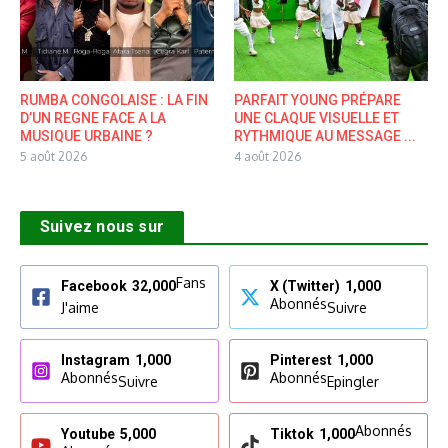
RUMBA CONGOLAISE : LA FIN
PARFAIT YOUNG PRÉPARE
D’UN REGNE FACE A LA
UNE CLAQUE VISUELLE ET
MUSIQUE URBAINE ?
RYTHMIQUE AU MESSAGE ...
5 août 2026
4 août 2026
Suivez nous sur
Fans
Facebook
32,000
X (Twitter)
1,000
Abonnés
J'aime
Suivre
Instagram
1,000
Pinterest
1,000
Abonnés
Abonnés
Suivre
Epingler
Abonnés
Youtube
5,000
Tiktok
1,000