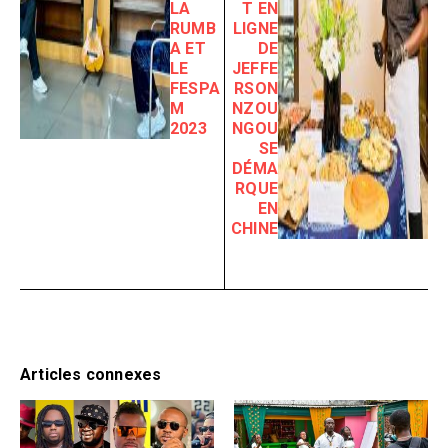
LA
T EN
RUMB
LIGNE
A ET
DE
LE
JEFFE
FESPA
RSON
M
NZOU
2023
NGOU
SE
DÉMA
RQUE
EN
CHINE
Articles connexes