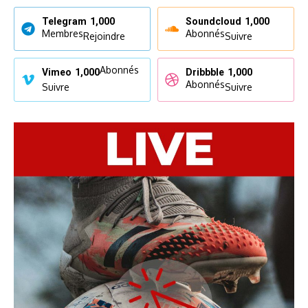
Telegram
1,000
Soundcloud
1,000
Membres
Abonnés
Rejoindre
Suivre
Abonnés
Vimeo
1,000
Dribbble
1,000
Abonnés
Suivre
Suivre