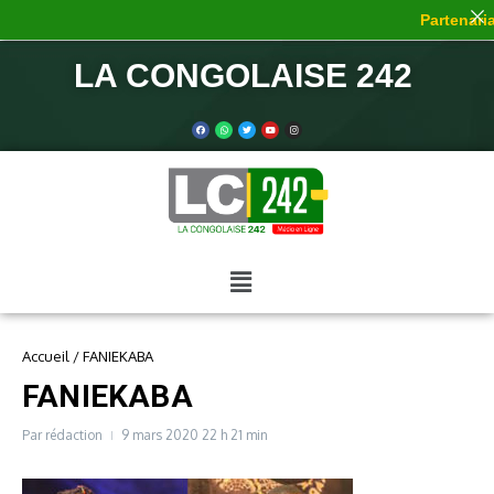
Partenariat
LA CONGOLAISE 242
Accueil
/
FANIEKABA
FANIEKABA
Par
rédaction
9 mars 2020
22 h 21 min