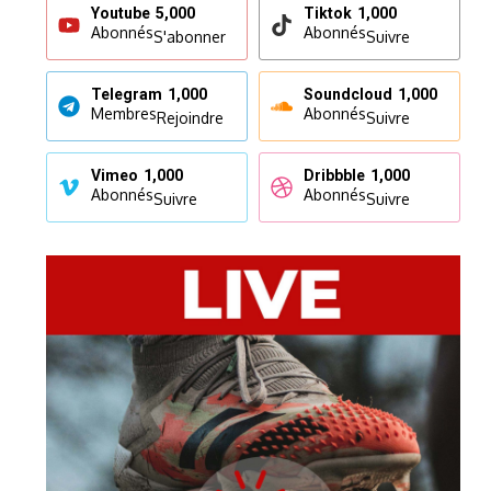
Youtube
5,000
Tiktok
1,000
Abonnés
Abonnés
S'abonner
Suivre
Telegram
1,000
Soundcloud
1,000
Membres
Abonnés
Rejoindre
Suivre
Vimeo
1,000
Dribbble
1,000
Abonnés
Abonnés
Suivre
Suivre