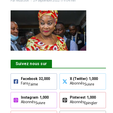
Par
rédaction
29 septembre 2022
17 h 04 min
Suivez nous sur
Facebook
32,000
X (Twitter)
1,000
Fans
Abonnés
J'aime
Suivre
Instagram
1,000
Pinterest
1,000
Abonnés
Abonnés
Suivre
Epingler