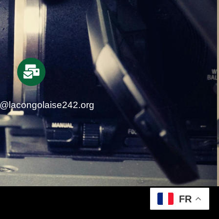
t@lacongolaise242.org
FR