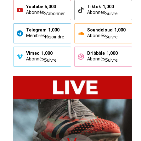
Youtube
5,000
Tiktok
1,000
Abonnés
Abonnés
S'abonner
Suivre
Telegram
1,000
Soundcloud
1,000
Membres
Abonnés
Rejoindre
Suivre
Vimeo
1,000
Dribbble
1,000
Abonnés
Abonnés
Suivre
Suivre