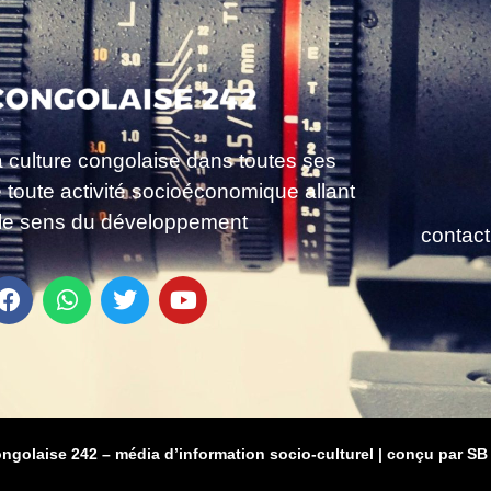
a culture congolaise dans toutes ses
e toute activité socioéconomique allant
le sens du développement
contac
ongolaise 242 – média d’information socio-culturel
|
conçu par SB