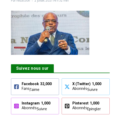
Par
rédaction
2 juillet 2021
14 h 32 min
Suivez nous sur
Facebook
32,000
X (Twitter)
1,000
Fans
Abonnés
J'aime
Suivre
Instagram
1,000
Pinterest
1,000
Abonnés
Abonnés
Suivre
Epingler