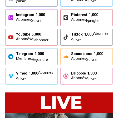
J'aime
Suivre
Instagram
1,000
Pinterest
1,000
Abonnés
Abonnés
Suivre
Epingler
Abonnés
Youtube
5,000
Tiktok
1,000
Abonnés
S'abonner
Suivre
Telegram
1,000
Soundcloud
1,000
Membres
Abonnés
Rejoindre
Suivre
Abonnés
Vimeo
1,000
Dribbble
1,000
Abonnés
Suivre
Suivre