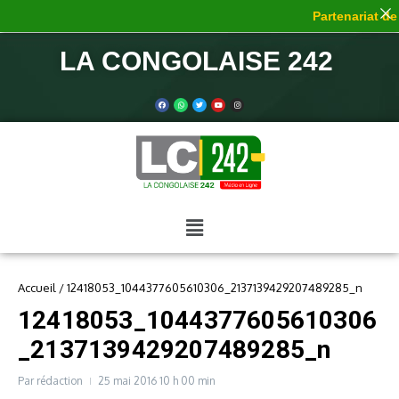
Partenariat de 
LA CONGOLAISE 242
Accueil
/
12418053_1044377605610306_2137139429207489285_n
12418053_1044377605610306
_2137139429207489285_n
Par
rédaction
25 mai 2016
10 h 00 min