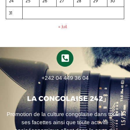
24
25
26
27
28
29
30
31
« Juil
+242 04 449 36 04
Promotion de la culture congolaise dans toutes
ses facettes ainsi que toute activité