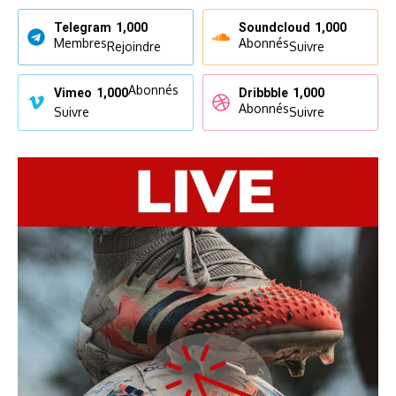
Telegram
1,000
Soundcloud
1,000
Membres
Abonnés
Rejoindre
Suivre
Abonnés
Vimeo
1,000
Dribbble
1,000
Abonnés
Suivre
Suivre