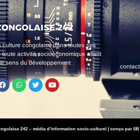
a culture congolaise dans toutes ses
e toute activité socioéconomique allant
le sens du développement
contac
ongolaise 242 – média d’information socio-culturel
|
conçu par SB