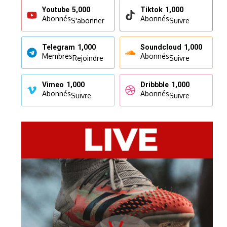
Youtube
5,000
Tiktok
1,000
Abonnés
Abonnés
S'abonner
Suivre
Telegram
1,000
Soundcloud
1,000
Membres
Abonnés
Rejoindre
Suivre
Vimeo
1,000
Dribbble
1,000
Abonnés
Abonnés
Suivre
Suivre