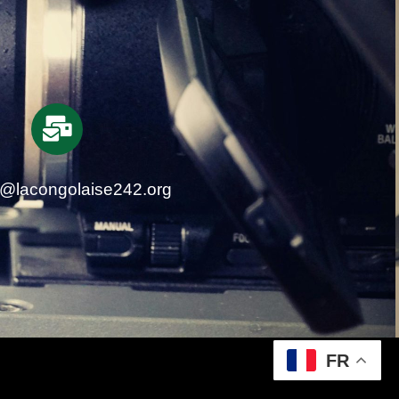
t@lacongolaise242.org
FR