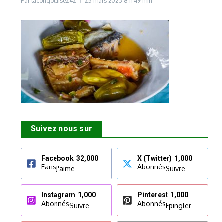
Par
lacongolaise242
25 mars 2023
8 h 49 min
Suivez nous sur
Facebook
32,000
X (Twitter)
1,000
Fans
Abonnés
J'aime
Suivre
Instagram
1,000
Pinterest
1,000
Abonnés
Abonnés
Suivre
Epingler