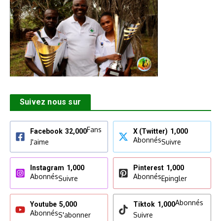
Suivez nous sur
Fans
Facebook
32,000
X (Twitter)
1,000
Abonnés
J'aime
Suivre
Instagram
1,000
Pinterest
1,000
Abonnés
Abonnés
Suivre
Epingler
Abonnés
Youtube
5,000
Tiktok
1,000
Abonnés
S'abonner
Suivre