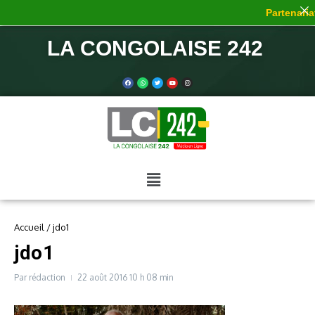
Partenariat
LA CONGOLAISE 242
Accueil
/
jdo1
jdo1
Par
rédaction
22 août 2016
10 h 08 min