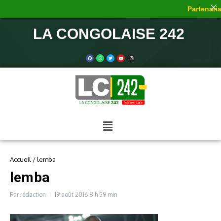
Partenaria
LA CONGOLAISE 242
Accueil
/
lemba
lemba
Par
rédaction
19 août 2016
8 h 59 min