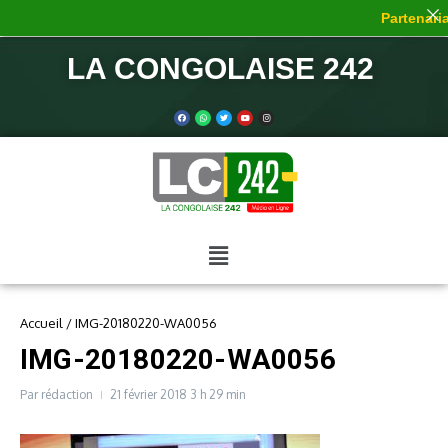
Partenariat
LA CONGOLAISE 242
Accueil
/
IMG-20180220-WA0056
IMG-20180220-WA0056
Par
rédaction
21 février 2018
3 h 29 min