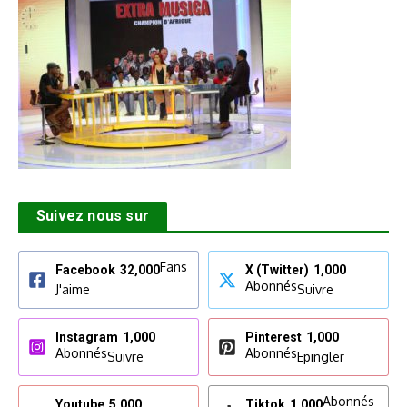
Suivez nous sur
Fans
Facebook
32,000
X (Twitter)
1,000
Abonnés
J'aime
Suivre
Instagram
1,000
Pinterest
1,000
Abonnés
Abonnés
Suivre
Epingler
Abonnés
Youtube
5,000
Tiktok
1,000