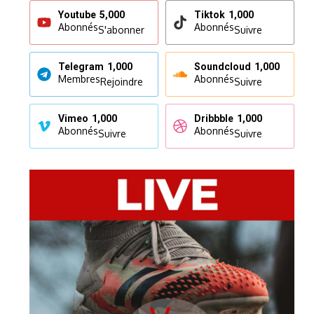
Youtube
5,000
Tiktok
1,000
Abonnés
Abonnés
S'abonner
Suivre
Telegram
1,000
Soundcloud
1,000
Membres
Abonnés
Rejoindre
Suivre
Vimeo
1,000
Dribbble
1,000
Abonnés
Abonnés
Suivre
Suivre