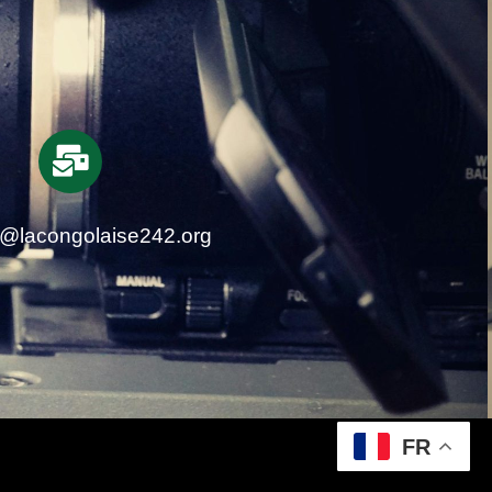
t@lacongolaise242.org
FR