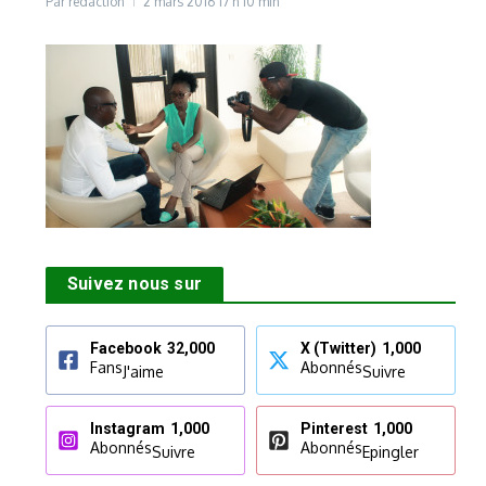
Par
rédaction
2 mars 2016
17 h 10 min
Suivez nous sur
Facebook
32,000
X (Twitter)
1,000
Fans
Abonnés
J'aime
Suivre
Instagram
1,000
Pinterest
1,000
Abonnés
Abonnés
Suivre
Epingler