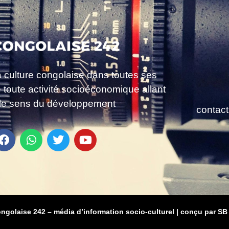
a culture congolaise dans toutes ses
e toute activité socioéconomique allant
le sens du développement
contac
ongolaise 242 – média d’information socio-culturel
|
conçu par SB