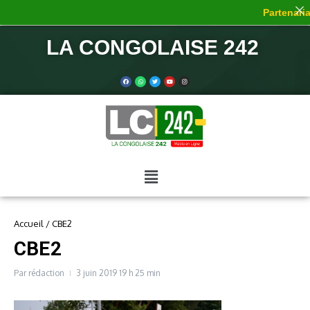
Partenariat
LA CONGOLAISE 242
Accueil
/
CBE2
CBE2
Par
rédaction
3 juin 2019
19 h 25 min