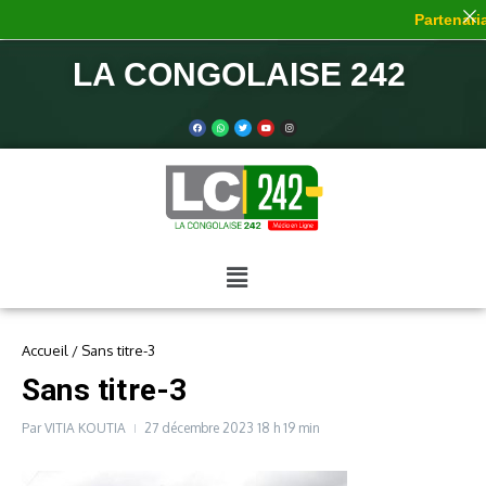
Partenaria
LA CONGOLAISE 242
Accueil
/
Sans titre-3
Sans titre-3
Par
VITIA KOUTIA
27 décembre 2023
18 h 19 min