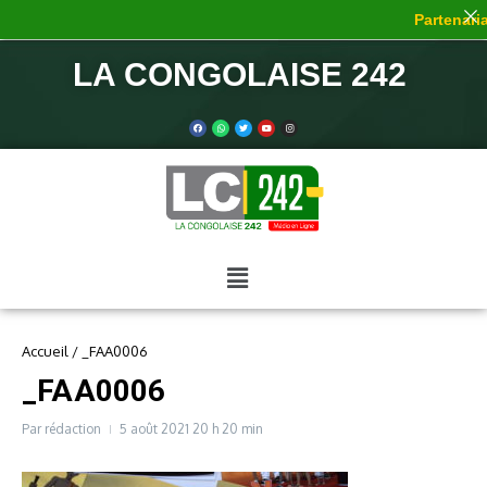
Partenariat
LA CONGOLAISE 242
Accueil
/
_FAA0006
_FAA0006
Par
rédaction
5 août 2021
20 h 20 min