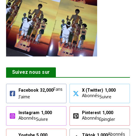
Suivez nous sur
Fans
Facebook
32,000
X (Twitter)
1,000
Abonnés
J'aime
Suivre
Instagram
1,000
Pinterest
1,000
Abonnés
Abonnés
Suivre
Epingler
Abonnés
Youtube
5,000
Tiktok
1,000