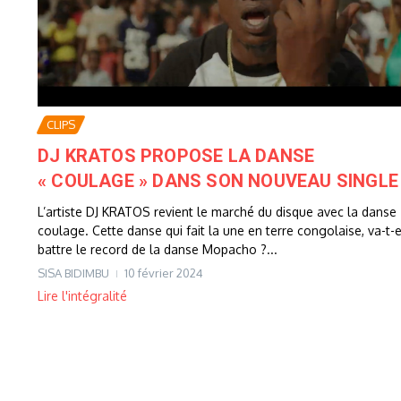
CLIPS
DJ KRATOS PROPOSE LA DANSE
« COULAGE » DANS SON NOUVEAU SINGLE
L’artiste DJ KRATOS revient le marché du disque avec la danse
coulage. Cette danse qui fait la une en terre congolaise, va-t-e
battre le record de la danse Mopacho ?...
SISA BIDIMBU
10 février 2024
Lire l'intégralité