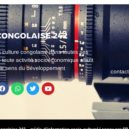
a culture congolaise dans toutes ses
e toute activité socioéconomique allant
le sens du développement
contac
ongolaise 242 – média d’information socio-culturel
|
conçu par SB