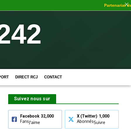
Partenariat de c
242
PORT
DIRECT RCJ
CONTACT
Suivez nous sur
Facebook
32,000
X (Twitter)
1,000
Fans
Abonnés
J'aime
Suivre