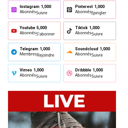
Instagram
1,000
Pinterest
1,000
Abonnés
Abonnés
Suivre
Epingler
Youtube
5,000
Tiktok
1,000
Abonnés
Abonnés
S'abonner
Suivre
Telegram
1,000
Soundcloud
1,000
Membres
Abonnés
Rejoindre
Suivre
Vimeo
1,000
Dribbble
1,000
Abonnés
Abonnés
Suivre
Suivre