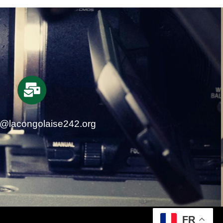
t@lacongolaise242.org
FR