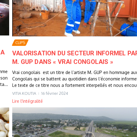
CLIPS
LA
VALORISATION DU SECTEUR INFORMEL PA
M. GUP DANS « VRAI CONGOLAIS »
omme
Vrai congolais est un titre de l’artiste M. GUP en hommage au
sson
Congolais qui se battent au quotidien dans l’économie informel
ta...
Le texte de ce titre nous a fortement interpellés et nous encour
VITIA KOUTIA
16 février 2024
Lire l'intégralité