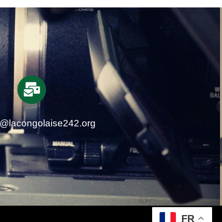
t@lacongolaise242.org
FR