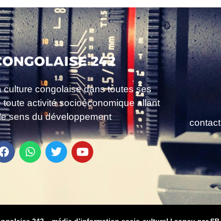
a culture congolaise dans toutes ses
e toute activité socioéconomique allant
le sens du développement
contac
ongolaise 242 – média d’information socio-culturel
|
conçu par SB