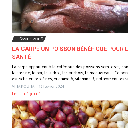
LE SAVIEZ-VOUS
LA CARPE UN POISSON BÉNÉFIQUE POUR 
SANTÉ
La carpe appartient à la catégorie des poissons semi-gras, c
la sardine, le bar, le turbot, les anchois, le maquereau… Ce poi
est riche en protéines, vitamine A, vitamine B, notamment les vi
VITIA KOUTIA
16 février 2024
Lire l'intégralité