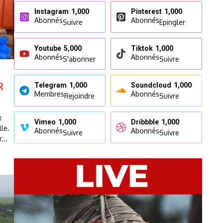
Instagram
1,000
Pinterest
1,000
Abonnés
Abonnés
Suivre
Epingler
Youtube
5,000
Tiktok
1,000
Abonnés
Abonnés
S'abonner
Suivre
R
Telegram
1,000
Soundcloud
1,000
Membres
Abonnés
Rejoindre
Suivre
x
Vimeo
1,000
Dribbble
1,000
le.
Abonnés
Abonnés
Suivre
Suivre
...