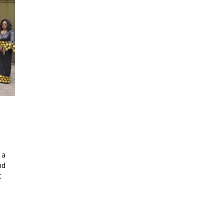
 a
nd
t