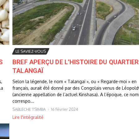
LE SAVIEZ-VOUS
S
BREF APERÇU DE L’HISTOIRE DU QUARTIER
TALANGAÏ
s,
Selon la légende, le nom « Talangaï », ou « Regarde-moi » en
la
français, aurait été donné par des Congolais venus de Léopoldv
(ancienne appellation de l’actuel Kinshasa). A l’époque, ce nom
correspo...
SABLECHE TSIMBA
16 février 2024
Lire l'intégralité