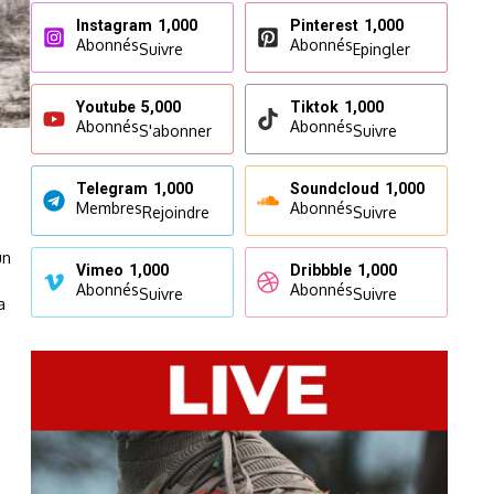
Instagram
1,000
Pinterest
1,000
Abonnés
Abonnés
Suivre
Epingler
Youtube
5,000
Tiktok
1,000
Abonnés
Abonnés
S'abonner
Suivre
Telegram
1,000
Soundcloud
1,000
Membres
Abonnés
Rejoindre
Suivre
un
Vimeo
1,000
Dribbble
1,000
Abonnés
Abonnés
Suivre
Suivre
a