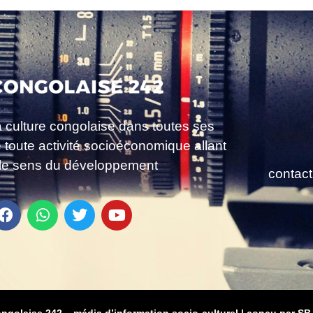
a culture congolaise dans toutes ses
e toute activité socioéconomique allant
le sens du développement
contac
ongolaise 242 – média d’information socio-culturel
|
conçu par SB