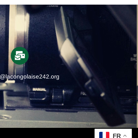
t@lacongolaise242.org
FR