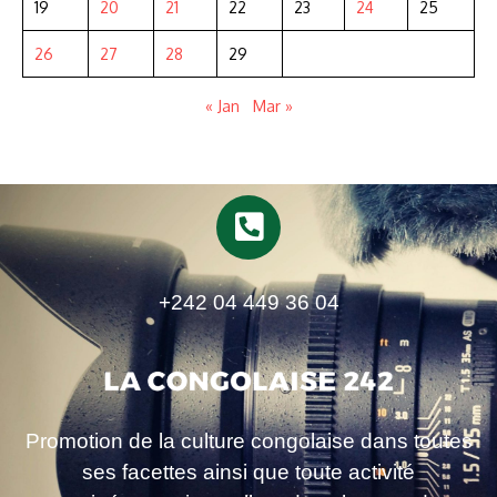
19
20
21
22
23
24
25
26
27
28
29
« Jan
Mar »
+242 04 449 36 04
Promotion de la culture congolaise dans toutes
ses facettes ainsi que toute activité