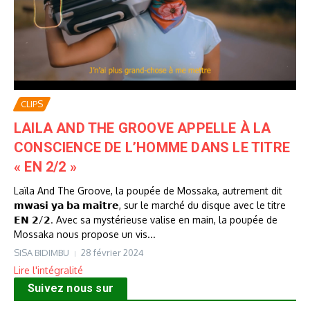
CLIPS
LAILA AND THE GROOVE APPELLE À LA
CONSCIENCE DE L’HOMME DANS LE TITRE
« EN 2/2 »
Laïla And The Groove, la poupée de Mossaka, autrement dit
𝗺𝘄𝗮𝘀𝗶 𝘆𝗮 𝗯𝗮 𝗺𝗮𝗶𝘁𝗿𝗲, sur le marché du disque avec le titre
𝗘𝗡 𝟮/𝟮. Avec sa mystérieuse valise en main, la poupée de
Mossaka nous propose un vis...
SISA BIDIMBU
28 février 2024
Lire l'intégralité
Suivez nous sur