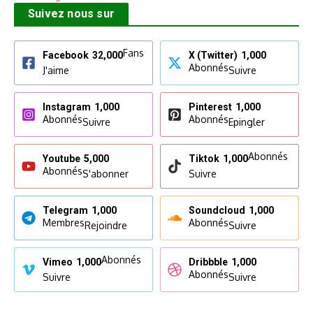
Suivez nous sur
Fans
Facebook
32,000
X (Twitter)
1,000
Abonnés
J'aime
Suivre
Instagram
1,000
Pinterest
1,000
Abonnés
Abonnés
Suivre
Epingler
Abonnés
Youtube
5,000
Tiktok
1,000
Abonnés
S'abonner
Suivre
Telegram
1,000
Soundcloud
1,000
Membres
Abonnés
Rejoindre
Suivre
Abonnés
Vimeo
1,000
Dribbble
1,000
Abonnés
Suivre
Suivre