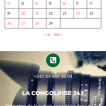
12
13
14
15
16
17
18
19
20
21
22
23
24
25
26
27
28
29
« Jan
Mar »
+242 04 449 36 04
Promotion de la culture congolaise dans toutes