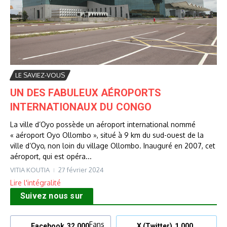
LE SAVIEZ-VOUS
UN DES FABULEUX AÉROPORTS
INTERNATIONAUX DU CONGO
La ville d’Oyo possède un aéroport international nommé
« aéroport Oyo Ollombo », situé à 9 km du sud-ouest de la
ville d’Oyo, non loin du village Ollombo. Inauguré en 2007, cet
aéroport, qui est opéra...
VITIA KOUTIA
27 février 2024
Lire l'intégralité
Suivez nous sur
Fans
Facebook
32,000
X (Twitter)
1,000