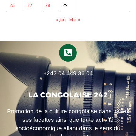
26
27
28
29
« Jan
Mar »
+242 04 449 36 04
Promotion de la culture congolaise dans toutes
ses facettes ainsi que toute activité
socioéconomique allant dans le sens du