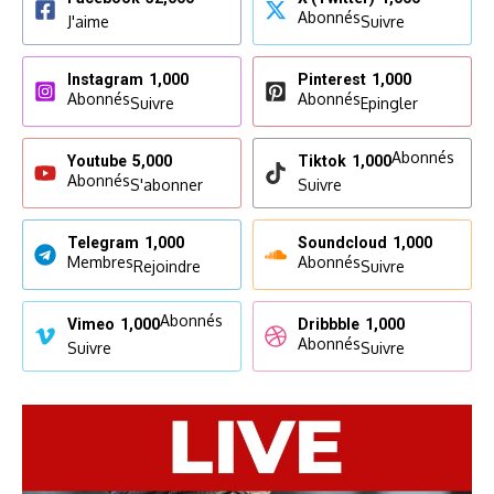
Abonnés
J'aime
Suivre
Instagram
1,000
Pinterest
1,000
Abonnés
Abonnés
Suivre
Epingler
Abonnés
Youtube
5,000
Tiktok
1,000
Abonnés
S'abonner
Suivre
Telegram
1,000
Soundcloud
1,000
Membres
Abonnés
Rejoindre
Suivre
Abonnés
Vimeo
1,000
Dribbble
1,000
Abonnés
Suivre
Suivre