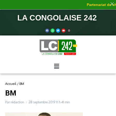
Partenariat de ch
LA CONGOLAISE 242
Accueil
/
BM
BM
Par
rédaction
28 septembre 2019
11 h 41 min