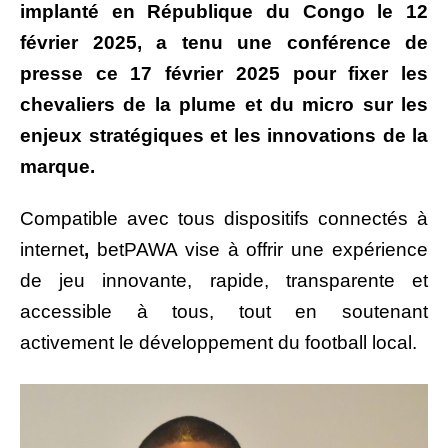
implanté en République du Congo le 12
février 2025, a tenu une conférence de
presse ce 17 février 2025 pour fixer les
chevaliers de la plume et du micro sur les
enjeux stratégiques et les innovations de la
marque.
Compatible avec tous dispositifs connectés à
internet
,
betPAWA vise à offrir une expérience
de jeu innovante, rapide, transparente et
accessible à tous, tout en soutenant
activement le développement du football local.