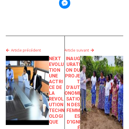
Article précédent
Article suivant
NEXT
INAUG
EVOLU
URATI
TION
ON DU
UNE
PROJE
ACTRI
T
CE DE
D’AUT
LA
ONOMI
REVOL
SATIO
UTION
N DES
TECHN
FEMM
OLOGI
ES
QUE
D’IGNI
É