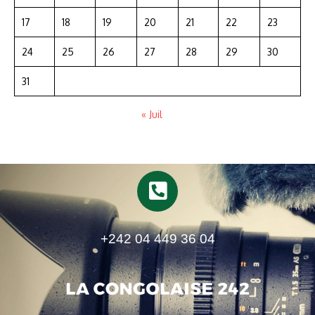
17
18
19
20
21
22
23
24
25
26
27
28
29
30
31
« Juil
+242 04 449 36 04