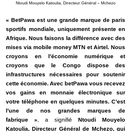
Ntoudi Mouyelo Katoulia, Directeur Général – Mchezo
« BetPawa est une grande marque de paris
sportifs mondiale, uniquement présente en
Afrique. Nous faisons la
différence avec des
mises via mobile money MTN et Airtel. Nous
croyons en l’économie numérique et
croyons que le Congo dispose des
infrastructures nécessaires pour soutenir
cette économie. Avec betPawa vous recevez
vos gains en monnaie électronique sur
votre téléphone en quelques minutes. C’est
l’une de nos grandes marques de
fabrique »
, a signifié
Ntoudi Mouyelo
Katoulia, Directeur Général de Mchezo, qui