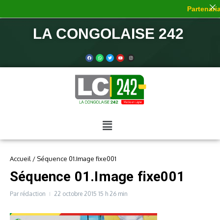
Partenariat
LA CONGOLAISE 242
Accueil
/
Séquence 01.Image fixe001
Séquence 01.Image fixe001
Par
rédaction
22 octobre 2015
15 h 26 min