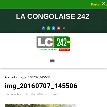
Partenaria
LA CONGOLAISE 242
Accueil
/
img_20160707_145506
img_20160707_145506
Par
rédaction
8 juillet 2016
13 h 38 min