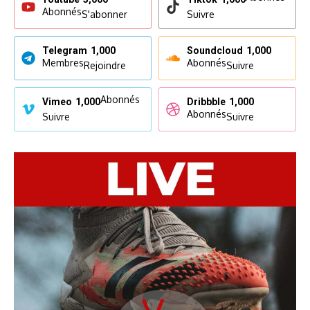
Abonnés
S'abonner
Suivre
Telegram
1,000
Soundcloud
1,000
Membres
Abonnés
Rejoindre
Suivre
Abonnés
Vimeo
1,000
Dribbble
1,000
Abonnés
Suivre
Suivre