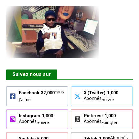
Suivez nous sur
Fans
Facebook
32,000
X (Twitter)
1,000
Abonnés
J'aime
Suivre
Instagram
1,000
Pinterest
1,000
Abonnés
Abonnés
Suivre
Epingler
Abonnés
Youtube
5,000
Tiktok
1,000