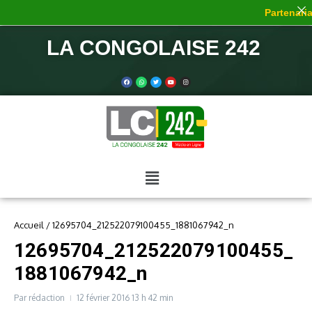
Partenariat
LA CONGOLAISE 242
Accueil
/
12695704_212522079100455_1881067942_n
12695704_212522079100455_
1881067942_n
Par
rédaction
12 février 2016
13 h 42 min