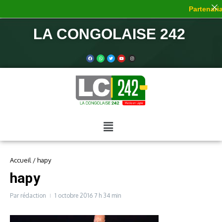
Partenariat
LA CONGOLAISE 242
Accueil
/
hapy
hapy
Par
rédaction
1 octobre 2016
7 h 34 min