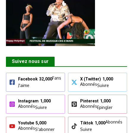
Suivez nous sur
Fans
Facebook
32,000
X (Twitter)
1,000
Abonnés
J'aime
Suivre
Instagram
1,000
Pinterest
1,000
Abonnés
Abonnés
Suivre
Epingler
Abonnés
Youtube
5,000
Tiktok
1,000
Abonnés
S'abonner
Suivre