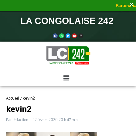
Partenariat
LA CONGOLAISE 242
Accueil
/
kevin2
kevin2
Par
rédaction
12 février 2020
20 h 47 min