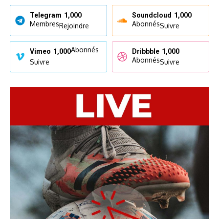
Telegram
1,000
Soundcloud
1,000
Membres
Abonnés
Rejoindre
Suivre
Abonnés
Vimeo
1,000
Dribbble
1,000
Abonnés
Suivre
Suivre