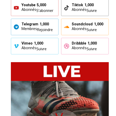
Youtube
5,000
Tiktok
1,000
Abonnés
Abonnés
S'abonner
Suivre
Telegram
1,000
Soundcloud
1,000
Membres
Abonnés
Rejoindre
Suivre
Vimeo
1,000
Dribbble
1,000
Abonnés
Abonnés
Suivre
Suivre