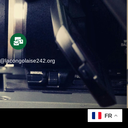
t@lacongolaise242.org
FR