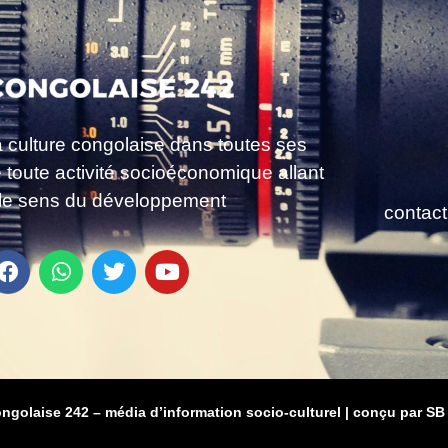
a culture congolaise dans toutes ses
e toute activité socioéconomique allant
le sens du développement
contac
ongolaise 242 – média d’information socio-culturel
|
conçu par SB