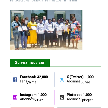
Par
SABLECHE TSIMBA
28 mars 2024
11 h 12 min
Suivez nous sur
Facebook
32,000
X (Twitter)
1,000
Fans
Abonnés
J'aime
Suivre
Instagram
1,000
Pinterest
1,000
Abonnés
Abonnés
Suivre
Epingler