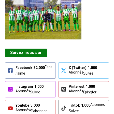
Suivez nous sur
Fans
Facebook
32,000
X (Twitter)
1,000
Abonnés
J'aime
Suivre
Instagram
1,000
Pinterest
1,000
Abonnés
Abonnés
Suivre
Epingler
Abonnés
Youtube
5,000
Tiktok
1,000
Abonnés
S'abonner
Suivre