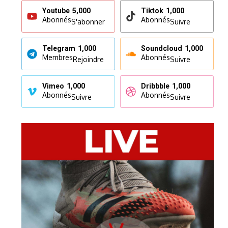
Youtube
5,000
Tiktok
1,000
Abonnés
Abonnés
S'abonner
Suivre
Telegram
1,000
Soundcloud
1,000
Membres
Abonnés
Rejoindre
Suivre
Vimeo
1,000
Dribbble
1,000
Abonnés
Abonnés
Suivre
Suivre