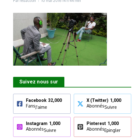
Par
rédaction
10 mai 2016
14 h 44 min
Suivez nous sur
Facebook
32,000
X (Twitter)
1,000
Fans
Abonnés
J'aime
Suivre
Instagram
1,000
Pinterest
1,000
Abonnés
Abonnés
Suivre
Epingler