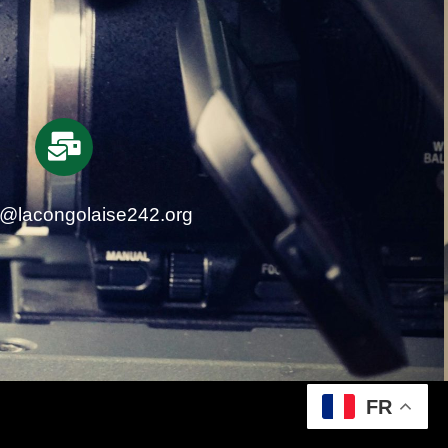
t@lacongolaise242.org
FR