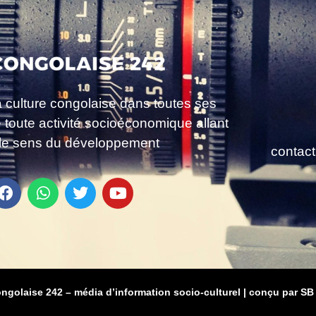
a culture congolaise dans toutes ses
e toute activité socioéconomique allant
le sens du développement
contac
ongolaise 242 – média d’information socio-culturel
|
conçu par SB