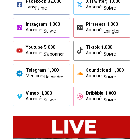
Facebook
32,000
X (Twitter)
1,000
Fans
Abonnés
J'aime
Suivre
Instagram
1,000
Pinterest
1,000
Abonnés
Abonnés
Suivre
Epingler
Youtube
5,000
Tiktok
1,000
Abonnés
Abonnés
S'abonner
Suivre
Telegram
1,000
Soundcloud
1,000
Membres
Abonnés
Rejoindre
Suivre
Vimeo
1,000
Dribbble
1,000
Abonnés
Abonnés
Suivre
Suivre