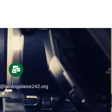
t@lacongolaise242.org