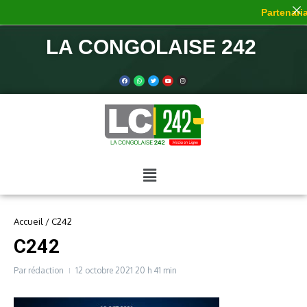
Partenariat
LA CONGOLAISE 242
Accueil
/
C242
C242
Par
rédaction
12 octobre 2021
20 h 41 min