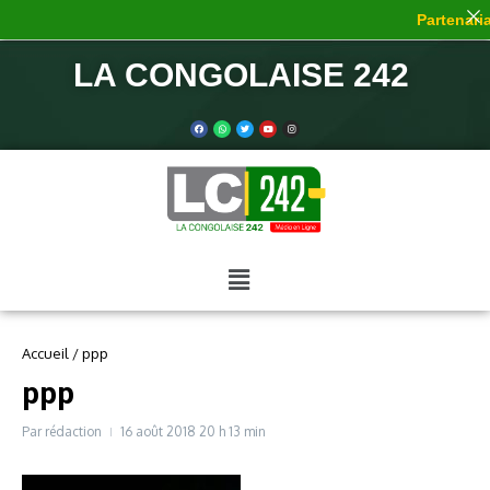
Partenariat
LA CONGOLAISE 242
Accueil
/
ppp
ppp
Par
rédaction
16 août 2018
20 h 13 min