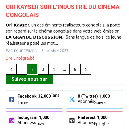
ORI KAYSER SUR L’INDUSTRIE DU CINEMA
CONGOLAIS
𝗢𝗿𝗶 𝗞𝗮𝘆𝘇𝗲𝗿, un des éminents réalisateurs congolais, a porté
son regard sur le cinéma congolais dans votre web-émission :
𝗟𝗔 𝗚𝗥𝗔𝗡𝗗𝗘 𝗗𝗜𝗦𝗖𝗨𝗦𝗦𝗜𝗢𝗡. Sans langue de bois, ce jeune
réalisateur a posé les mot...
SABLECHE TSIMBA
31 octobre 2023
Lire l'intégralité
1
2
3
4
...
8
Suivez nous sur
Fans
Facebook
32,000
X (Twitter)
1,000
Abonnés
J'aime
Suivre
Instagram
1,000
Pinterest
1,000
Abonnés
Abonnés
Suivre
Epingler