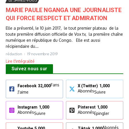
MARIE PAULE NGANGA UNE JOURNALISTE
QUI FORCE RESPECT ET ADMIRATION
Elle a présenté, le 10 juin 2017, le tout premier plateau de la
toute première diffusion officielle de Vox tv, la première chaîne
numérique en république du Congo. Elle est aussi
récipiendaire du...
rédaction
19 novembre 2019
Lire l'intégralité
Suivez nous sur
Fans
Facebook
32,000
X (Twitter)
1,000
Abonnés
J'aime
Suivre
Instagram
1,000
Pinterest
1,000
Abonnés
Abonnés
Suivre
Epingler
Abonnés
Youtube
5,000
Tiktok
1,000