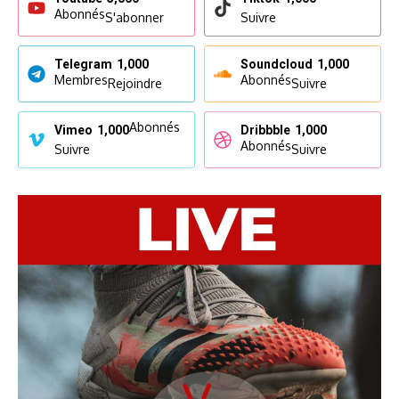
Abonnés
S'abonner
Suivre
Telegram
1,000
Soundcloud
1,000
Membres
Abonnés
Rejoindre
Suivre
Abonnés
Vimeo
1,000
Dribbble
1,000
Abonnés
Suivre
Suivre