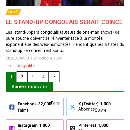
ARTS
LE STAND-UP CONGOLAIS SERAIT COINCÉ
Les stand-uppers congolais (auteurs de one-man shows) de
pure souche doivent se réinventer face à la montée
exponentielle des web-humoristes. Pendant que les artistes du
stand-up se concentrent sur u...
SISA BIDIMBU
27 octobre 2025
Lire l'intégralité
1
2
3
4
Suivez nous sur
Fans
Facebook
32,000
X (Twitter)
1,000
Abonnés
J'aime
Suivre
Instagram
1,000
Pinterest
1,000