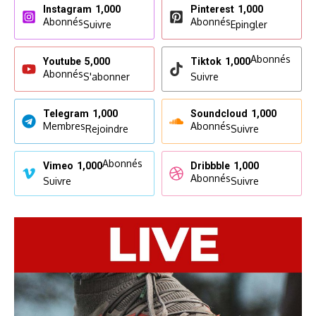
Instagram
1,000
Pinterest
1,000
Abonnés
Abonnés
Suivre
Epingler
Abonnés
Youtube
5,000
Tiktok
1,000
Abonnés
S'abonner
Suivre
Telegram
1,000
Soundcloud
1,000
Membres
Abonnés
Rejoindre
Suivre
Abonnés
Vimeo
1,000
Dribbble
1,000
Abonnés
Suivre
Suivre